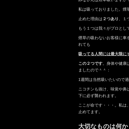
私は吸っておりました。煙
止めた理由は
２つあり
、１
もう１つは我々がプロとし
煙草の吸わないお客様に車
れても
吸ってる人間には最大限に
この２つです
。身体や健康
ましたので＾＾：
1週間は当然吸いたいので
ニコチンも抜け、味覚や鼻
下に必ず襲われます。
ここが命です・・・。私は
止めてます。
大切なものは何か