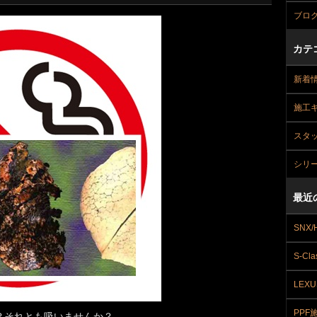
ブロ
カテ
新着
施工
スタ
シリ
最近
SNX/
S-Cla
LEXU
PPF
？それとも吸いませんか？