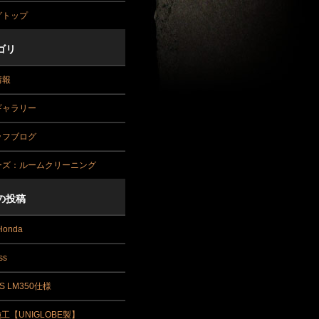
グトップ
ゴリ
情報
ギャラリー
ッフブログ
ーズ：ルームクリーニング
の投稿
Honda
ss
S LM350仕様
施工【UNIGLOBE製】