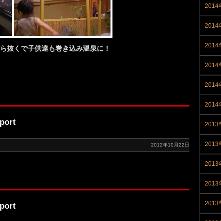
201
201
201
だら抜くで子供達も巻き込み温泉に！
201
201
201
port
2013
201
2012年10月22日
201
201
201
port