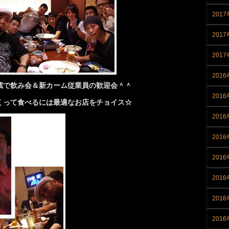
2017
201
201
2016
蔵で飲み会＆新カーム従業員の歓迎会＾＾
2016
くって食べるには最適なお店をチョイス
☆
201
201
201
201
201
201