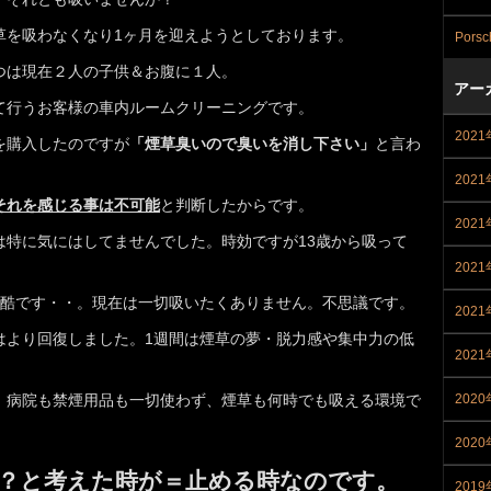
草を吸わなくなり1ヶ月を迎えようとしております。
Porsc
つは現在２人の子供＆お腹に１人。
アー
て行うお客様の車内ルームクリーニングです。
202
を購入したのですが
「煙草臭いので臭いを消し下さい」
と言わ
202
それを感じる事は不可能
と判断したからです。
202
は特に気にはしてませんでした。時効ですが13歳から吸って
202
過酷です・・。現在は一切吸いたくありません。不思議です。
202
はより回復しました。1週間は煙草の夢・脱力感や集中力の低
202
、病院も禁煙用品も一切使わず、煙草も何時でも吸える環境で
2020
202
？と考えた時が＝止める時なのです。
2019