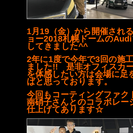
1月19（金）から開催され
ョー2018札幌ドームのAu
してきました^^
2年に1度で今年で3回の施
ました!! 是非オフィスカ
を体感したい方は会場に足
ばと思っております。
今回もコーティングファク
南硝子さんとのコラボレー
仕上げてあります☆