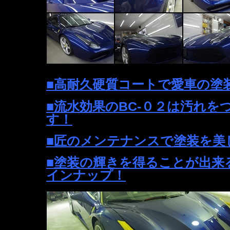
■高耐久硬質コートで愛車の塗
■流水効果のBC-０２は汚れを
す！
■匠のメンテナンスで塗装を美
■塗装の輝きを得ることが出来
インナップ！