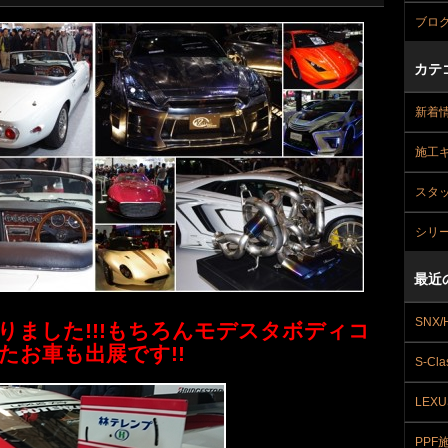
ブロ
カテ
新着
施工
スタ
シリ
最近
SNX/
りました!!!もちろんモデスタボディコ
たお車も出展です!!
S-Cla
LEXU
PPF