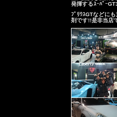
発揮するｽｰﾊﾟｰG
ﾌﾟﾘｳｽGTなど
剤です!!是非当店