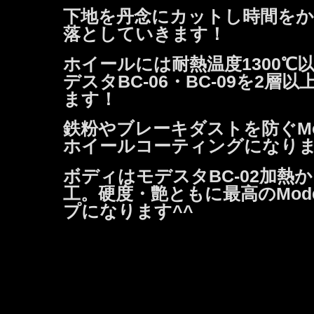
下地を丹念にカットし時間をか
落としていきます！
ホイールには耐熱温度1300℃
デスタBC-06・BC-09を2層
ます！
鉄粉やブレーキダストを防ぐMod
ホイールコーティングになり
ボディはモデスタBC-02加熱か
工。硬度・艶ともに最高のMode
プになります^^