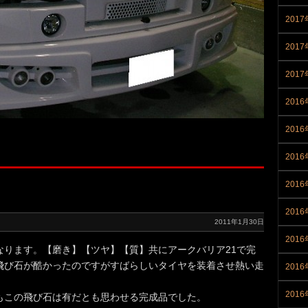
2017
201
201
2016
2016
201
201
201
2011年1月30日
201
なります。【磨き】【ツヤ】【質】共にアークバリア21で完
飛び石が酷かったのですがすばらしいタイヤを装着させ熱い走
201
201
もこの飛び石は有だとも思わせる完成品でした。