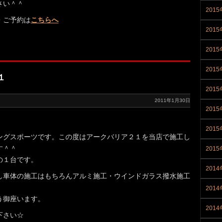
さい＾＾
2015
・ご予約は
こちらへ
2015
201
201
１
201
2011年1月30日
201
201
ングスポーツです。この度はアークバリア２１を当店で施工し
す＾＾
201
の１台です。
2014
し車体の施工はもちろんアルミ施工・ウインドガラス撥水施工
。
2014
う御座います。
201
下さい☆