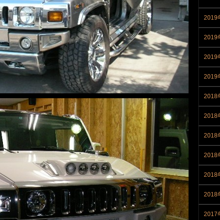
2019
2019
201
201
2018
201
201
201
201
201
2017