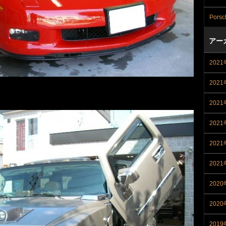
Porsc
アー
202
202
202
202
202
202
2020
202
2019