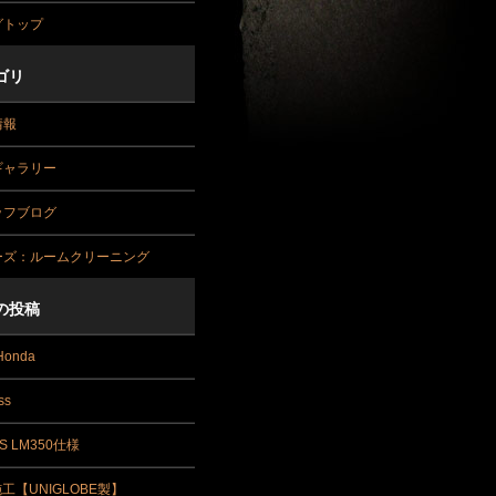
グトップ
ゴリ
情報
ギャラリー
ッフブログ
ーズ：ルームクリーニング
の投稿
Honda
ss
S LM350仕様
施工【UNIGLOBE製】