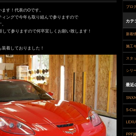
ブロ
います！代表のOです。
ティングで今年も取り組んで参りますので
カテ
す。
comを更新して参りますので何卒宜しくお願い致します！
新着
施工
も装着しておりました！
スタ
シリ
最近
SNX/
S-Cla
LEXU
PPF